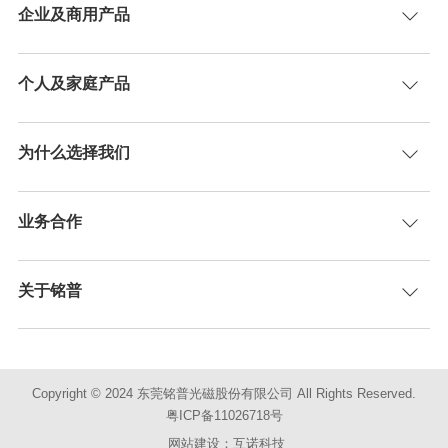
企业及商用产品
地
2026-06-25
个人及家庭产品
实力
为什么选择我们
2026-06-12
业务合作
堡，磁集成与全场景电源方案诠释高效新范式
2026-06-12
关于铭普
方案，高频大功率引领光储新能效
2026-06-03
Copyright © 2024 东莞铭普光磁股份有限公司 All Rights Reserved.
粤ICP备11026718号
系统及元器件展览会（PCIM Europe）
网站建设：互诺科技