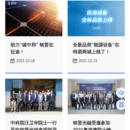
征途！
特易商城上线了！
式上线，速来体验~
了“神秘”新功能
2021-12-16
2021-12-13
了解更多
了解更多
莅临铭普光磁参观指导